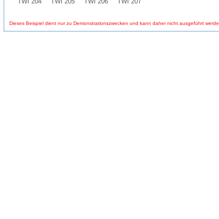
TWI 204
TWI 205
TWI 206
TWI 207
Dieses Beispiel dient nur zu Demonstrationszwecken und kann daher nicht ausgeführt werde