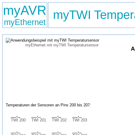
myAVR
myTWI Tempera
myEthernet
myEthernet mit myTWI Temperatursensor
A
Temperaturen der Sensoren an Pins 200 bis 207:
__,_
__,_
__,_
__,_
TWI 200
TWI 201
TWI 202
TWI 203
__,_
__,_
__,_
__,_